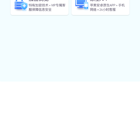
他丰富的比赛经验和独特的人格魅力，使得他在教练
岗位上充满潜力。
2、重返赛场的重要意义
威尔巴顿再次站上篮球赛场，不仅是个人职业生涯的
一次新开始，更是为很多年轻球员树立了榜样。他通
过自身经历告诉大家，即使面临困难与挑战，只要坚
持努力，就有重新崛起的可能。这种精神激励着无数
渴望成功的人们，让他们相信未来依然充满希望。
作为森林狼G联赛附属球队的新任助理教练，威尔巴
顿将在训练和比赛中直接影响年轻球员的发展。他可
以利用自己丰富的实战经验，为这些新秀提供宝贵指
导，通过传授技巧与战术思维，提高他们在比赛中的
表现。这对于他们未来的发展至关重要，有助于培养