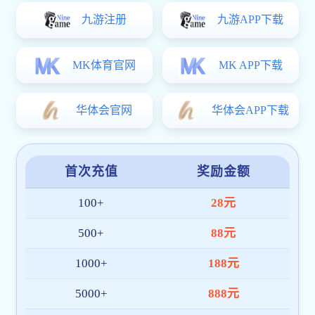
属球队助理教练
威尔巴顿的回归无疑是篮球界的一大焦点，他在历经
多次波折后，重返赛场并担任森林狼G联赛附属球队
的助理教练。这一决定不仅标志着他职业生涯的新篇
章，也为年轻球员提供了宝贵的指导机会。本文将从
威尔巴顿的职业背景、重返赛场的意义、对森林狼发
展的影响以及未来展望四个方面进行详细阐述，全面
解析他的回归对篮球界的重要性。
1、威尔巴顿的职业背景
威尔巴顿是一位颇具天赋的篮球运动员，其职业生涯