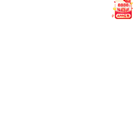
来的赛事中取得佳绩。同时，也希望他能带动更多前
NBA球员参与到青少年培训及基层教学中，为中国乃
至全球篮球事业的发展贡献力量。
除了短期目标外，从长远来看，我们期待看到的是一
批又一批优秀年轻球员涌现，他们能继续传承并发扬
威尔巴顿所倡导“永不放弃”的精神。在这个过程中，
不仅是个人成长，还有整个团队共同进步，实现梦
想，对于所有热爱篮球的人来说，这都是一个值得庆
祝的大好事！
总结：
总而言之，威尔巴顿重返篮球赛场担任森林狼G联赛
附属球队助理教练，是他个人职业生涯的一次重要转