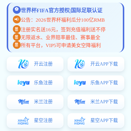
从这里开始
覆盖实时赛事、专业数据、高清视频，
开云体育
APP
与网页版为您提供便捷的体育服务。
APP下载
网页版入口
首页
/
体育新闻
/ 正文
2026-04-26 16:45
104 次阅读
威尔巴顿重返篮球赛场担任森林狼G联赛附