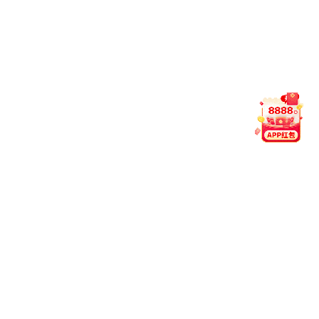
展望未来，里夫斯无疑拥有成为明星球员的一系列条
件。他不仅技术全面，而且具备极好的身体素质以及
篮球智商。此外，与队内老将如詹姆斯等人的共同训
练，无形中也给予了他许多宝贵经验，让他可以快速
成长。
然而，要想持续进步，就必须始终保持学习态度，并
接受教练及其他资深队友们给予的建议。同时，他也
要学会承受来自各方压力，以便更好地发挥自己的优
势。只有这样才能确保他不会因为短暂成功而止步不
前，而是持续向更高目标迈进。
最重要的是，无论外界如何评价他的现在或未来，只
要他能坚持努力，不断超越自我，就有可能实现梦
想。因此，对于湖人队来说，他们不仅需要支持这位