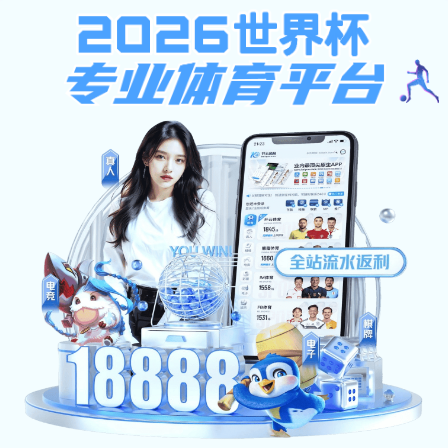
注册入口
开云体育
—— 比赛数据