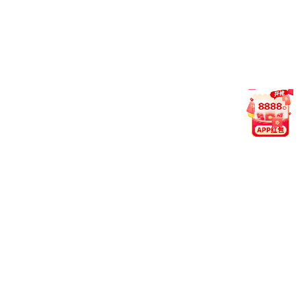
展时间，还因为他对于学习新事物有着极高热情。无
论是新的技战术还是身体训练方法，他总是愿意尝试
并付诸实践，这使得他的技能得到不断升级。
同时，在过去几年的比赛经验积累中，克尼佩尔逐渐
认识到自身不足之处，并将其作为改进方向。他不怕
面对挑战，而是勇敢迎接各种困难，相信自己能够通
过努力弥补短板，实现全面发展。因此，我们有理由
相信他的职业生涯将会更加辉煌。
最后，由于其优异表现吸引了众多教练和俱乐部关
注，这为他提供了更广阔的平台去展示自己。如果未
来能够继续保持这样的状态，不断进取，那么成功便
指日可待。此外，他对于年轻运动员也起到了良好榜
样作用，将激励更多人追求卓越，实现梦想。