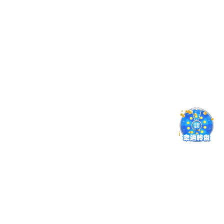
VJ同样不容忽视，在进攻端他的灵活跑位和精准投篮
为球队增添了更多选择。他不仅能够自主创造得分机
会，还能有效地吸引防守，从而为队友留出更大的空
间。这样的团队协作使得每一位球员都能发挥出最佳
状态，也让对手感到无从应对。
3、比赛中的战术执行
本场比赛中，教练组对于战术安排十分到位。通过细
致入微的数据分析和针对性的战术部署，让每一名球
员都明白自己的职责所在。在进攻端，通过不断变换
战术阵型来迷惑对手，让他们无法适应我们的节奏。
特别是在快攻阶段，我们看到球队能够迅速转移重
心，以最快速度发起攻击。这种快速反击策略不仅提
高了进攻效率，还有效地打乱了对方防守布局，使他