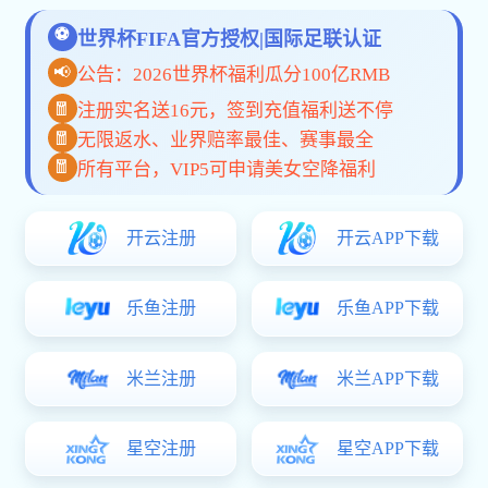
从这里开始
覆盖实时赛事、专业数据、高清视频，
开云体育
APP
与网页版为您提供便捷的体育服务。
APP下载
网页版入口
首页
/
体育新闻
/ 正文
2026-03-05 02:18
167 次阅读
特雷约翰逊闪耀全场砍下26分6助攻弗拉格