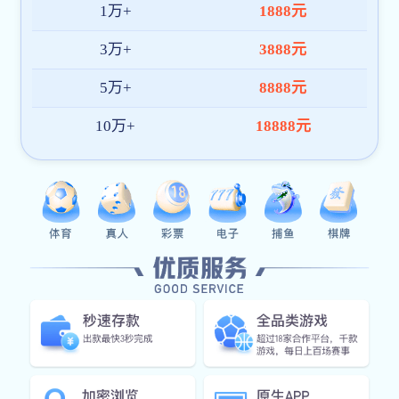
特雷约翰逊在此次比赛中无疑是全场最耀眼的明星。
他以精准的投篮和高效的进攻能力让对手难以防范，
全场砍下26分。这不仅仅是一个数字，更是他在关键
时刻帮助球队得分的重要体现。在比赛的多个阶段，
特雷约翰逊都能冷静应对压力，不断制造得分机会。
除了得分之外，特雷约翰逊还有6次助攻，这显示出
他不仅是一名优秀的得分手，同时也是一位出色的组
织者。他善于通过观察场上的局势，将球传给更具威
胁性的队友，使球队整体攻击更加流畅。这样的表现
使他成为对方防线的一大隐患。
在比赛过程中，特雷约翰逊展现出了极强的心理素
质，无论比分如何变化，他始终保持着积极向上的态
度。他用自己的努力和拼搏精神感染了全队，为整个