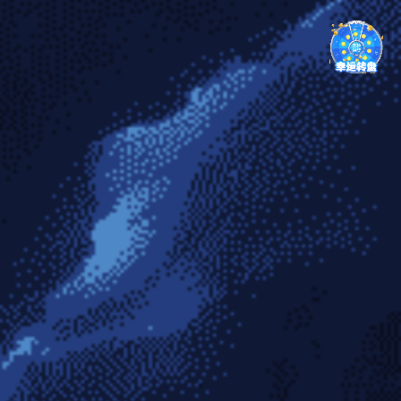
失误或者进攻乏力时，很容易出现焦虑情
心理暗示。同时，培养良好的团队氛围也能
现共克时艰。
强队伍之间的沟通交流，这样一旦进入比赛
种支持感会进一步增强彼此之间默契，使其
士气。
个良好的心理调适环境。专业人士可以帮助
对于提升整体表现大有裨益。
分落后或遭遇失利时，不放弃、不气馁是实
处于何种情况，都要相信自己的实力，坚持