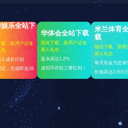
重要性、提升防守质量的方法、心理调适与团队
分析，我们希望能够让更多的人理解并践行卢指
更好的成绩。
1、坚守防守的重要性
首先，坚守防守是一支球队成功的基石。在比赛
效抵挡对手的攻击，为球队赢得宝贵的时间和空
往能改变比赛局势。因此，卢指导提到即使进攻
对比赛节奏控制的重要考虑。
其次，良好的防守不仅仅是限制对手得分，更是
遇到困难时，如果能够通过强硬的防守来回应，
渐缓解进攻上的压力。这样的循环往复，有助于
最后，坚决执行防守战术也是应对逆境的重要手