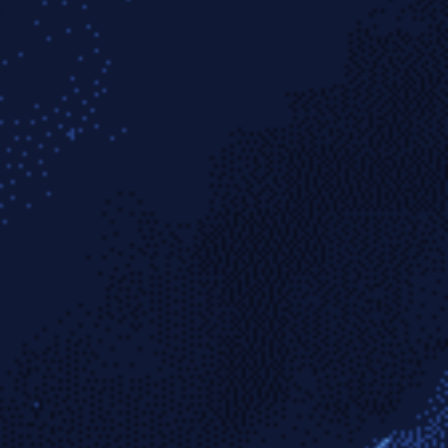
变革不仅能带来短期效果，还能为长远发展
球员在场上的角色与职责。在训练阶段，要
清楚自己需要承担什么样的责任，这样才能
一环。只有具备足够身体素质和基本技艺，
挡。此外，提高球员间相互配合能力，也是
制定更科学合理的防守策略。例如，通过观
提前布置相应人员进行盯人或区域联动，让