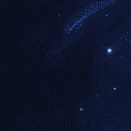
响防守强度坚守防守制胜的
信念与决心