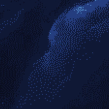
到底，因为任何时候都有可能发生意想不到的转
同时，在这种情况下，更需坚定决心，不断调整
必须具备强大的韧性，并且要始终关注自身目标
方向努力奋斗。
最后，通过总结经验教训，将这些经历转化为动
经走过的不平坦道路，就会发现那些磨难正是成
前行，并将这种精神传递给下一代队员们，使他
总结：
综上所述，卢指导强调“进攻不顺不应影响防守强
战略思维，也为我们提供了许多宝贵经验。在日
将其内化为每位球员自觉遵循的发展准则，以确
终如一地追求胜利。