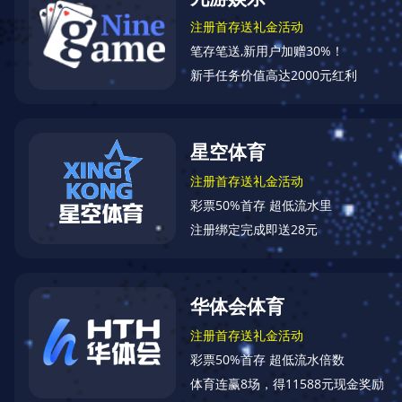
覆盖实时赛
首页
/
体育新闻
/ 正文