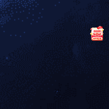
机。
自身状态，以迎接未来挑战。一支优秀球队
，即便面临再大的困难，也要坚持朝着胜利
力，也是克服逆境的一部分。当我们回顾曾
就我们的基石，因此应该怀揣感恩之心继续
们更加坚定追求卓越之路。
度”的理念，不仅体现了他作为教练深厚的
常训练及比赛中，需要持续强化这一思想，
保无论何时何地，都能保持高水平发挥并始